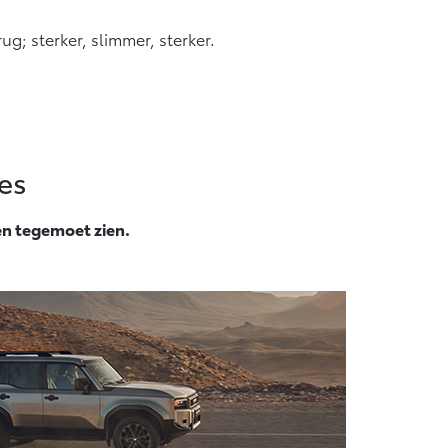
af € 55.950,-
g; sterker, slimmer, sterker.
es
en tegemoet zien.