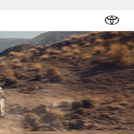
Plan een proefrit
Schade melden
Contact en
Plan een
Onderdelen &
Oplaadservice
Bedrijfswagens
Route
proefrit
an Cruiser
Accessoires
TTERIJ-ELEKTRISCH
Vraag een brochure aan
Werkplaatsafspraak
n
Lease
Thuislaadpakketten
Bedrijfswagens op
Vraag een
maken
Onderdelen
maat
brochure
l Lease
Laadpas
aan
Accessoires
Financieren of
Bekijk de verwachte
Energie en slim laden
Contact en Route
modellen
leasen
Banden
Contact en
Verzekeren
af € 32.995,-
Route
yota C-HR
K ALS PLUG-IN
BRIDE