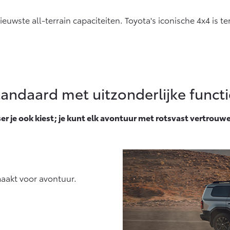
naf € 27.945,-
Vanaf € 37.500,-
Van
wste all-terrain capaciteiten. Toyota's iconische 4x4 is teru
lux (excl. BTW)
Land Cruiser (excl.
OK ALS BATTERIJ-
BTW)
LEKTRISCH
tandaard met uitzonderlijke functi
naf € 56.570,-
Vanaf € 89.986,-
er je ook kiest; je kunt elk avontuur met rotsvast vertrouw
aakt voor avontuur.