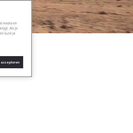
af € 36.495,-
al media en
ijgt. Als je
X Touring
en kunt je
TTERIJ-ELEKTRISCH
 aan
s accepteren
af € 48.995,-
ace Verso
TTERIJ-ELEKTRISCH
pecifieke
form