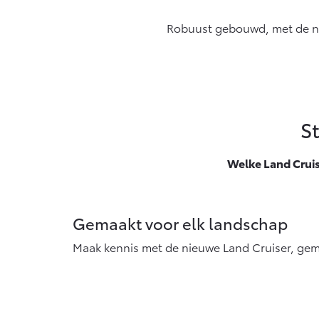
algemeen geldende wetgeving.
Vanaf € 76.695,-
Va
Robuust gebouwd, met de nieu
Proace Max (excl. BTW)
Hi
OOK ALS BATTERIJ-
O
ELEKTRISCH
E
S
Vanaf € 46.301,-
Va
Welke Land Cruis
Gemaakt voor elk landschap
Maak kennis met de nieuwe Land Cruiser, gem