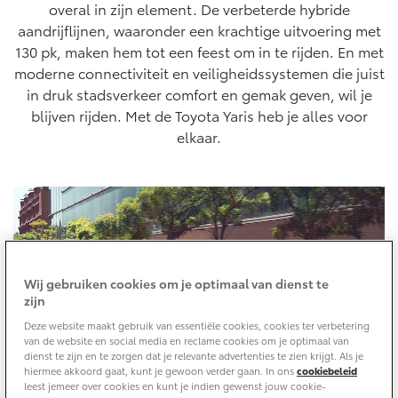
10 jaar batterijgarantie
cyclus, conform algemeen geldende wetgeving.
overal in zijn element. De verbeterde hybride
Energie en slim laden
aandrijflijnen, waaronder een krachtige uitvoering met
Bedrijfswagens
Toyota fabrieksgarantie
Corolla Cross
Toyota C-HR
130 pk, maken hem tot een feest om in te rijden. En met
HYBRIDE
OOK ALS PLUG-IN
moderne connectiviteit en veiligheidssystemen die juist
HYBRIDE
Bedrijfswagens op maat
Verzekeren
Onderdelen & Accessoires
in druk stadsverkeer comfort en gemak geven, wil je
Financieren of leasen
blijven rijden. Met de Toyota Yaris heb je alles voor
Toyota Autoverzekering
Verzekeren
elkaar.
Onderdelen
Toyota Hybride Autoverzekering
Accessoires
Vanaf € 39.995,-
Vanaf € 36.495,-
Banden
Connected
Toyota C-HR+
RAV4
BATTERIJ-ELEKTRISCH
PLUG-IN HYBRIDE
Wij gebruiken cookies om je optimaal van dienst te
Connected Services
zijn
MyToyota login
Deze website maakt gebruik van essentiële cookies, cookies ter verbetering
van de website en social media en reclame cookies om je optimaal van
MyToyota App
dienst te zijn en te zorgen dat je relevante advertenties te zien krijgt. Als je
Abonnementen
hiermee akkoord gaat, kunt je gewoon verder gaan. In ons
cookiebeleid
leest jemeer over cookies en kunt je indien gewenst jouw cookie-
Vanaf € 37.995,-
Vanaf € 49.995,-