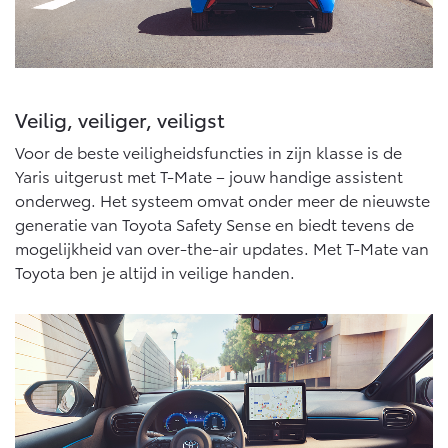
Vanaf € 46.301,-
Vanaf € 56.570,-
Land Cruiser (excl. BTW)
Veilig, veiliger, veiligst
Voor de beste veiligheidsfuncties in zijn klasse is de
Yaris uitgerust met T-Mate – jouw handige assistent
onderweg. Het systeem omvat onder meer de nieuwste
generatie van Toyota Safety Sense en biedt tevens de
Vanaf € 89.986,-
mogelijkheid van over-the-air updates. Met T-Mate van
Toyota ben je altijd in veilige handen.