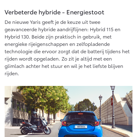
Vanaf € 76.695,-
Vanaf € 27.945,-
Verbeterde hybride - Energiestoot
De nieuwe Yaris geeft je de keuze uit twee
Proace (excl. BTW)
Proace Verso
OOK ALS BATTERIJ-
BATTERIJ-ELEKTRISCH
geavanceerde hybride aandrijflijnen: Hybrid 115 en
ELEKTRISCH
Hybrid 130. Beide zijn praktisch in gebruik, met
energieke rijeigenschappen en zelfopladende
technologie die ervoor zorgt dat de batterij tijdens het
rijden wordt opgeladen. Zo zit je altijd met een
glimlach achter het stuur en wil je het liefste blijven
Vanaf € 37.500,-
Vanaf € 55.950,-
rijden.
Proace Max (excl. BTW)
Hilux (excl. BTW)
OOK ALS BATTERIJ-
OOK ALS BATTERIJ-
ELEKTRISCH
ELEKTRISCH