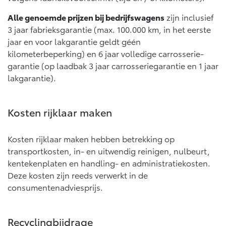
10 jaar batterijgarantie
Energie en slim laden
Alle genoemde prijzen bij bedrijfswagens
zijn inclusief
Bedrijfswagens
Toyota fabrieksgarantie
Corolla Cross
Toyota C-HR
3 jaar fabrieksgarantie (max. 100.000 km, in het eerste
HYBRIDE
OOK ALS PLUG-IN
jaar en voor lakgarantie geldt géén
HYBRIDE
Bedrijfswagens op maat
Verzekeren
Onderdelen & Accessoires
kilometerbeperking) en 6 jaar volledige carrosserie-
Financieren of leasen
garantie (op laadbak 3 jaar carrosseriegarantie en 1 jaar
Toyota Autoverzekering
Verzekeren
lakgarantie).
Onderdelen
Toyota Hybride Autoverzekering
Accessoires
Vanaf € 39.995,-
Vanaf € 36.495,-
Banden
Kosten rijklaar maken
Kosten rijklaar maken hebben betrekking op
Connected
Toyota C-HR+
RAV4
transportkosten, in- en uitwendig reinigen, nulbeurt,
BATTERIJ-ELEKTRISCH
PLUG-IN HYBRIDE
kentekenplaten en handling- en administratiekosten.
Connected Services
Deze kosten zijn reeds verwerkt in de
MyToyota login
consumentenadviesprijs.
MyToyota App
Abonnementen
Recyclingbijdrage
Vanaf € 37.995,-
Vanaf € 49.995,-