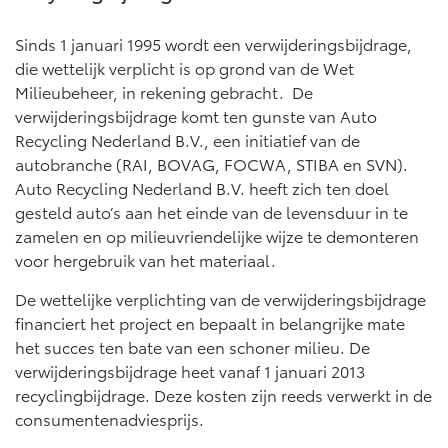
Multimedia
Connected check
Sinds 1 januari 1995 wordt een verwijderingsbijdrage,
Navigatie updates
bZ4X
bZ4X Touring
die wettelijk verplicht is op grond van de Wet
BATTERIJ-ELEKTRISCH
BATTERIJ-ELEKTRISCH
Milieubeheer, in rekening gebracht. De
verwijderingsbijdrage komt ten gunste van Auto
Recycling Nederland B.V., een initiatief van de
autobranche (RAI, BOVAG, FOCWA, STIBA en SVN).
Auto Recycling Nederland B.V. heeft zich ten doel
gesteld auto’s aan het einde van de levensduur in te
Vanaf € 39.995,-
Vanaf € 48.995,-
zamelen en op milieuvriendelijke wijze te demonteren
voor hergebruik van het materiaal.
Mirai
Proace City (excl. BTW)
De wettelijke verplichting van de verwijderingsbijdrage
WATERSTOF-ELEKTRISCH
OOK ALS BATTERIJ-
financiert het project en bepaalt in belangrijke mate
ELEKTRISCH
het succes ten bate van een schoner milieu. De
verwijderingsbijdrage heet vanaf 1 januari 2013
recyclingbijdrage. Deze kosten zijn reeds verwerkt in de
consumentenadviesprijs.