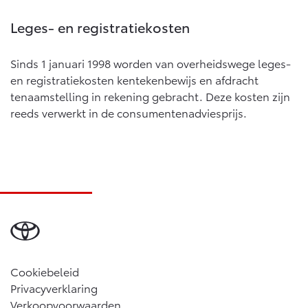
Vanaf € 76.695,-
Vanaf € 27.945,-
Leges- en registratiekosten
Proace (excl. BTW)
Proace Verso
Sinds 1 januari 1998 worden van overheidswege leges-
OOK ALS BATTERIJ-
BATTERIJ-ELEKTRISCH
ELEKTRISCH
en registratiekosten kentekenbewijs en afdracht
tenaamstelling in rekening gebracht. Deze kosten zijn
reeds verwerkt in de consumentenadviesprijs.
Vanaf € 37.500,-
Vanaf € 55.950,-
Proace Max (excl. BTW)
Hilux (excl. BTW)
OOK ALS BATTERIJ-
OOK ALS BATTERIJ-
ELEKTRISCH
ELEKTRISCH
Cookiebeleid
Privacyverklaring
Verkoopvoorwaarden