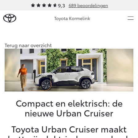
9,3
689 beoordelingen
Toyota Kormelink
Over Ons
Terug naar overzicht
Modellen
Ons bedrijf
Occasions
Ons bedrijf
Aygo X
Yaris
Contact en Route
HYBRIDE
HYBRIDE
Vacatures
Nieuws & Acties
Compact en elektrisch: de
Klantbeoordelingen
nieuwe Urban Cruiser
Onderhoud
Toyota Urban Cruiser maakt
Vanaf € 23.750,-
Vanaf € 27.195,-
Diensten
Service & Onderhoud