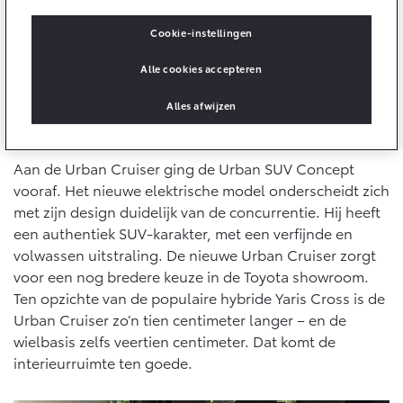
10 jaar batterijgarantie
Energie en slim laden
Bedrijfswagens
Toyota fabrieksgarantie
Cookie-instellingen
Corolla Cross
Toyota C-HR
HYBRIDE
OOK ALS PLUG-IN
Alle cookies accepteren
HYBRIDE
Bedrijfswagens op maat
Verzekeren
Onderdelen & Accessoires
Financieren of leasen
Alles afwijzen
Toyota Autoverzekering
Verzekeren
Uitbreiding in B-segment
Onderdelen
Toyota Hybride Autoverzekering
Accessoires
Aan de Urban Cruiser ging de Urban SUV Concept
Vanaf € 39.995,-
Vanaf € 36.495,-
vooraf. Het nieuwe elektrische model onderscheidt zich
Banden
met zijn design duidelijk van de concurrentie. Hij heeft
een authentiek SUV-karakter, met een verfijnde en
Connected
volwassen uitstraling. De nieuwe Urban Cruiser zorgt
Toyota C-HR+
RAV4
BATTERIJ-ELEKTRISCH
PLUG-IN HYBRIDE
voor een nog bredere keuze in de Toyota showroom.
Ten opzichte van de populaire hybride Yaris Cross is de
Connected Services
Urban Cruiser zo’n tien centimeter langer – en de
MyToyota login
wielbasis zelfs veertien centimeter. Dat komt de
MyToyota App
interieurruimte ten goede.
Abonnementen
Vanaf € 37.995,-
Vanaf € 49.995,-