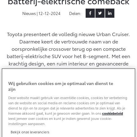
batterij-elektrische comeback
Yaris Cross
Urban Cruiser
Nieuws |
12-12-2024
Delen:
Werkplaatsafspraak
Zakelijk
HYBRIDE
BATTERIJ-ELEKTRISCH
Private Lease
Onderhoud op Maat
APK
Toyota presenteert de volledig nieuwe Urban Cruiser.
Wat is Private Lease?
Zakelijk
Werkplaatsafspraak maken
Airco check
Daarmee keert de vertrouwde naam van de
Bereken je maandbedrag
oorspronkelijke crossover terug op een compacte
Vakantiecheck
Private Lease voor ZZP
Toyota voor de zaak
batterij-elektrische SUV voor het B-segment. Met een
Contact en Route
Hybride Zekerheid Controle
Vanaf € 31.895,-
Vanaf € 32.995,-
krachtig design, een ruim interieur en geavanceerde
Leaserijder
Toyota handleidingen
technologie vormt de nieuwe Urban Cruiser een
ZZP
Financieren
Schade melden
Toyota Service Informatie (SIL)
interessante uitbreiding van Toyota’s batterij-
Wagenparkbeheer
Corolla Hatchback
Corolla Touring Sports
Wij gebruiken cookies om je optimaal van dienst te
elektrische modelaanbod.
HYBRIDE
HYBRIDE
zijn
Toyota Betaalplan
Plan een proefrit
Schade & Garantie
Deze website maakt gebruik van essentiële cookies, cookies ter verbetering
Leasen
van de website en social media en reclame cookies om je optimaal van
dienst te zijn en te zorgen dat je relevante advertenties te zien krijgt. Als je
Vraag een brochure aan
Oplaadservice
Toyota Pechhulp
hiermee akkoord gaat, kunt je gewoon verder gaan. In ons
cookiebeleid
Financial Lease
leest jemeer over cookies en kunt je indien gewenst jouw cookie-
Schade & Glasherstel
instellingen aanpassen.
Thuislaadpakketten
Operational Lease
Bekijk de verwachte modellen
10 jaar Toyota garantie
Vanaf € 33.495,-
Vanaf € 35.495,-
Bekijk onze leveranciers
Laadpas