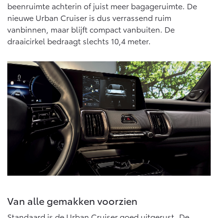
Vanaf € 76.695,-
Vanaf € 27.945,-
beenruimte achterin of juist meer bagageruimte. De
nieuwe Urban Cruiser is dus verrassend ruim
vanbinnen, maar blijft compact vanbuiten. De
Proace (excl. BTW)
Proace Verso
draaicirkel bedraagt slechts 10,4 meter.
OOK ALS BATTERIJ-
BATTERIJ-ELEKTRISCH
ELEKTRISCH
Vanaf € 37.500,-
Vanaf € 55.950,-
Proace Max (excl. BTW)
Hilux (excl. BTW)
OOK ALS BATTERIJ-
OOK ALS BATTERIJ-
ELEKTRISCH
ELEKTRISCH
Van alle gemakken voorzien
Standaard is de Urban Cruiser goed uitgerust. De