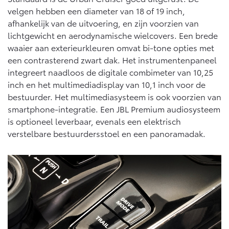
Vanaf € 46.301,-
Vanaf € 56.570,-
velgen hebben een diameter van 18 of 19 inch,
afhankelijk van de uitvoering, en zijn voorzien van
lichtgewicht en aerodynamische wielcovers. Een brede
Land Cruiser (excl. BTW)
waaier aan exterieurkleuren omvat bi-tone opties met
een contrasterend zwart dak. Het instrumentenpaneel
integreert naadloos de digitale combimeter van 10,25
inch en het multimediadisplay van 10,1 inch voor de
bestuurder. Het multimediasysteem is ook voorzien van
smartphone-integratie. Een JBL Premium audiosysteem
is optioneel leverbaar, evenals een elektrisch
Vanaf € 89.986,-
verstelbare bestuurdersstoel en een panoramadak.