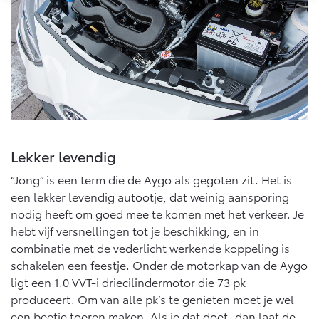
Multimedia
Connected check
Navigatie updates
bZ4X
bZ4X Touring
BATTERIJ-ELEKTRISCH
BATTERIJ-ELEKTRISCH
Lekker levendig
Vanaf € 39.995,-
Vanaf € 48.995,-
“Jong” is een term die de Aygo als gegoten zit. Het is
een lekker levendig autootje, dat weinig aansporing
Mirai
Proace City (excl. BTW)
nodig heeft om goed mee te komen met het verkeer. Je
WATERSTOF-ELEKTRISCH
OOK ALS BATTERIJ-
hebt vijf versnellingen tot je beschikking, en in
ELEKTRISCH
combinatie met de vederlicht werkende koppeling is
schakelen een feestje. Onder de motorkap van de Aygo
ligt een 1.0 VVT-i driecilindermotor die 73 pk
produceert. Om van alle pk’s te genieten moet je wel
een beetje toeren maken. Als je dat doet, dan laat de