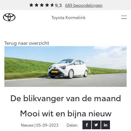
9,3
689 beoordelingen
Toyota Kormelink
Over Ons
Terug naar overzicht
Modellen
Ons bedrijf
Occasions
Ons bedrijf
Aygo X
Yaris
Contact en Route
HYBRIDE
HYBRIDE
Vacatures
Nieuws & Acties
De blikvanger van de maand
Klantbeoordelingen
Onderhoud
Mooi wit en bijna nieuw
Vanaf € 23.750,-
Vanaf € 27.195,-
Nieuws |
05-09-2023
Delen:
Diensten
Service & Onderhoud