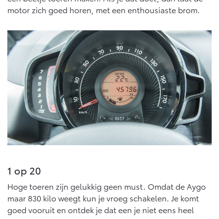
Vanaf € 76.695,-
Vanaf € 27.945,-
motor zich goed horen, met een enthousiaste brom.
Proace (excl. BTW)
Proace Verso
OOK ALS BATTERIJ-
BATTERIJ-ELEKTRISCH
ELEKTRISCH
Vanaf € 37.500,-
Vanaf € 55.950,-
Proace Max (excl. BTW)
Hilux (excl. BTW)
OOK ALS BATTERIJ-
OOK ALS BATTERIJ-
ELEKTRISCH
ELEKTRISCH
1 op 20
Hoge toeren zijn gelukkig geen must. Omdat de Aygo
maar 830 kilo weegt kun je vroeg schakelen. Je komt
goed vooruit en ontdek je dat een je niet eens heel