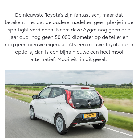
Yaris Cross
Urban Cruiser
De nieuwste Toyota’s zijn fantastisch, maar dat
Werkplaatsafspraak
Zakelijk
HYBRIDE
BATTERIJ-ELEKTRISCH
Private Lease
betekent niet dat de oudere modellen geen plekje in de
Onderhoud op Maat
spotlight verdienen. Neem deze Aygo: nog geen drie
APK
Wat is Private Lease?
jaar oud, nog geen 50.000 kilometer op de teller en
Zakelijk
Werkplaatsafspraak maken
Airco check
nog geen nieuwe eigenaar. Als een nieuwe Toyota geen
Bereken je maandbedrag
Vakantiecheck
optie is, dan is een bijna nieuwe een heel mooi
Private Lease voor ZZP
Toyota voor de zaak
Contact en Route
alternatief. Mooi wit, in dit geval.
Hybride Zekerheid Controle
Vanaf € 31.895,-
Vanaf € 32.995,-
Leaserijder
Toyota handleidingen
ZZP
Financieren
Schade melden
Toyota Service Informatie (SIL)
Wagenparkbeheer
Corolla Hatchback
Corolla Touring Sports
HYBRIDE
HYBRIDE
Toyota Betaalplan
Plan een proefrit
Schade & Garantie
Leasen
Vraag een brochure aan
Oplaadservice
Toyota Pechhulp
Financial Lease
Schade & Glasherstel
Thuislaadpakketten
Operational Lease
Bekijk de verwachte modellen
10 jaar Toyota garantie
Vanaf € 33.495,-
Vanaf € 35.495,-
Laadpas