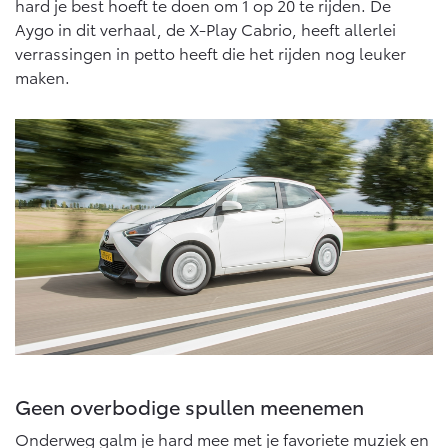
hard je best hoeft te doen om 1 op 20 te rijden. De
Vanaf € 46.301,-
Vanaf € 56.570,-
Aygo in dit verhaal, de X-Play Cabrio, heeft allerlei
verrassingen in petto heeft die het rijden nog leuker
maken.
Land Cruiser (excl. BTW)
Vanaf € 89.986,-
Geen overbodige spullen meenemen
Onderweg galm je hard mee met je favoriete muziek en