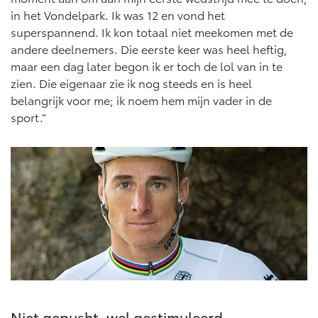
Vanaf € 76.695,-
Vanaf € 27.945,-
in het Vondelpark. Ik was 12 en vond het
superspannend. Ik kon totaal niet meekomen met de
andere deelnemers. Die eerste keer was heel heftig,
Proace (excl. BTW)
Proace Verso
maar een dag later begon ik er toch de lol van in te
OOK ALS BATTERIJ-
BATTERIJ-ELEKTRISCH
ELEKTRISCH
zien. Die eigenaar zie ik nog steeds en is heel
belangrijk voor me; ik noem hem mijn vader in de
sport.”
Vanaf € 37.500,-
Vanaf € 55.950,-
Proace Max (excl. BTW)
Hilux (excl. BTW)
OOK ALS BATTERIJ-
OOK ALS BATTERIJ-
ELEKTRISCH
ELEKTRISCH
Niet gepusht, wel gestimuleerd