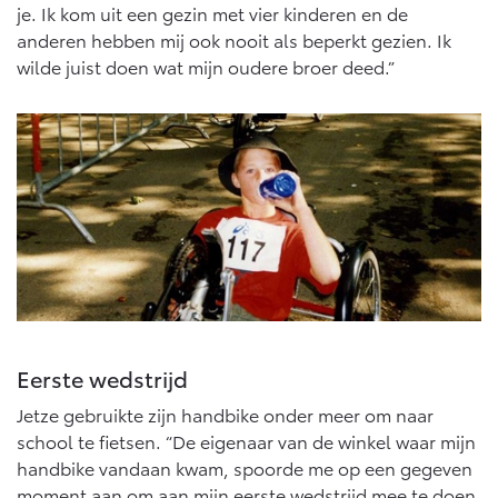
Multimedia
je. Ik kom uit een gezin met vier kinderen en de
Connected check
anderen hebben mij ook nooit als beperkt gezien. Ik
Navigatie updates
wilde juist doen wat mijn oudere broer deed.”
bZ4X
bZ4X Touring
BATTERIJ-ELEKTRISCH
BATTERIJ-ELEKTRISCH
Vanaf € 39.995,-
Vanaf € 48.995,-
Mirai
Proace City (excl. BTW)
WATERSTOF-ELEKTRISCH
OOK ALS BATTERIJ-
ELEKTRISCH
Eerste wedstrijd
Jetze gebruikte zijn handbike onder meer om naar
school te fietsen. “De eigenaar van de winkel waar mijn
handbike vandaan kwam, spoorde me op een gegeven
moment aan om aan mijn eerste wedstrijd mee te doen,