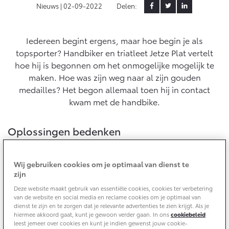
Nieuws |
02-09-2022
Delen:
Yaris Cross
Urban Cruiser
Werkplaatsafspraak
Zakelijk
HYBRIDE
BATTERIJ-ELEKTRISCH
Private Lease
Onderhoud op Maat
Iedereen begint ergens, maar hoe begin je als
topsporter? Handbiker en triatleet Jetze Plat vertelt
APK
Wat is Private Lease?
Zakelijk
hoe hij is begonnen om het onmogelijke mogelijk te
Werkplaatsafspraak maken
Airco check
Bereken je maandbedrag
maken. Hoe was zijn weg naar al zijn gouden
Vakantiecheck
Private Lease voor ZZP
medailles? Het begon allemaal toen hij in contact
Toyota voor de zaak
Contact en Route
Hybride Zekerheid Controle
Vanaf € 31.895,-
Vanaf € 32.995,-
kwam met de handbike.
Leaserijder
Toyota handleidingen
ZZP
Financieren
Schade melden
Toyota Service Informatie (SIL)
Oplossingen bedenken
Wagenparkbeheer
Corolla Hatchback
Corolla Touring Sports
HYBRIDE
HYBRIDE
De in 1991 in Amsterdam geboren Jetze Plat kwam ter
Toyota Betaalplan
Plan een proefrit
wereld met onvolgroeide benen. “Daar ben ik als kind
Schade & Garantie
Wij gebruiken cookies om je optimaal van dienst te
Leasen
niet per se door beïnvloed; ik wist gewoon niet beter.
zijn
Vraag een brochure aan
Wel moest ik oplossingen bedenken voor dingen die
Oplaadservice
Toyota Pechhulp
Deze website maakt gebruik van essentiële cookies, cookies ter verbetering
voor anderen heel normaal zijn, zoals fietsen. Toen ik 5
Financial Lease
van de website en social media en reclame cookies om je optimaal van
Schade & Glasherstel
dienst te zijn en te zorgen dat je relevante advertenties te zien krijgt. Als je
jaar was, kreeg ik van mijn ouders mijn eerste handbike.
Thuislaadpakketten
Operational Lease
Bekijk de verwachte modellen
hiermee akkoord gaat, kunt je gewoon verder gaan. In ons
cookiebeleid
10 jaar Toyota garantie
Vanaf € 33.495,-
Vanaf € 35.495,-
Dat kan ik mij niet meer herinneren, maar ik heb hiervan
leest jemeer over cookies en kunt je indien gewenst jouw cookie-
Laadpas