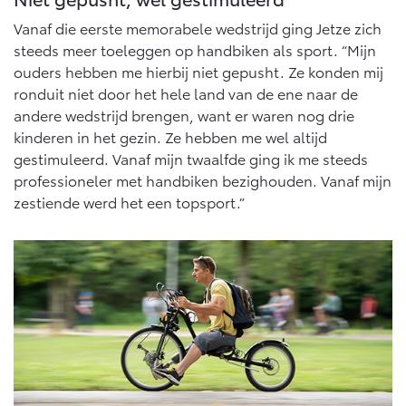
Vanaf € 46.301,-
Vanaf € 56.570,-
Vanaf die eerste memorabele wedstrijd ging Jetze zich
steeds meer toeleggen op handbiken als sport. “Mijn
ouders hebben me hierbij niet gepusht. Ze konden mij
Land Cruiser (excl. BTW)
ronduit niet door het hele land van de ene naar de
andere wedstrijd brengen, want er waren nog drie
kinderen in het gezin. Ze hebben me wel altijd
gestimuleerd. Vanaf mijn twaalfde ging ik me steeds
professioneler met handbiken bezighouden. Vanaf mijn
zestiende werd het een topsport.”
Vanaf € 89.986,-