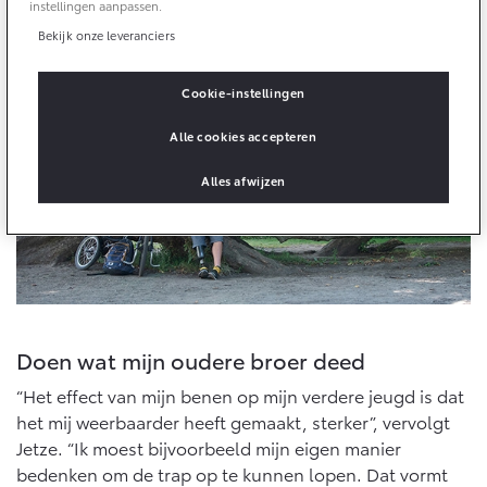
10 jaar batterijgarantie
instellingen aanpassen.
wel een filmpje waarop je ziet hoe blij ik was. Het
Energie en slim laden
plezier spat van mijn gezicht, de handbike gaf me meer
Bedrijfswagens
Bekijk onze leveranciers
Toyota fabrieksgarantie
Corolla Cross
Toyota C-HR
vrijheid.”
HYBRIDE
OOK ALS PLUG-IN
HYBRIDE
Bedrijfswagens op maat
Cookie-instellingen
Verzekeren
Onderdelen & Accessoires
Financieren of leasen
Alle cookies accepteren
Toyota Autoverzekering
Verzekeren
Onderdelen
Alles afwijzen
Toyota Hybride Autoverzekering
Accessoires
Vanaf € 39.995,-
Vanaf € 36.495,-
Banden
Connected
Toyota C-HR+
RAV4
BATTERIJ-ELEKTRISCH
PLUG-IN HYBRIDE
Doen wat mijn oudere broer deed
Connected Services
MyToyota login
“Het effect van mijn benen op mijn verdere jeugd is dat
het mij weerbaarder heeft gemaakt, sterker”, vervolgt
MyToyota App
Jetze. “Ik moest bijvoorbeeld mijn eigen manier
Abonnementen
bedenken om de trap op te kunnen lopen. Dat vormt
Vanaf € 37.995,-
Vanaf € 49.995,-