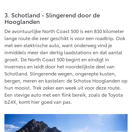
Vanaf € 46.301,-
Vanaf € 56.570,-
3. Schotland - Slingerend door de
Hooglanden
Land Cruiser (excl. BTW)
De avontuurlijke North Coast 500 is een 830 kilometer
lange route die zeer geschikt is voor een roadtrip. Ook
met een elektrische auto, want onderweg vind je
inmiddels meer dan dertig laadstations en dat aantal
groeit. De North Coast 500 begint en eindigt in
Inverness en leidt door het noordelijkste deel van
Vanaf € 89.986,-
Schotland. Slingerende wegen, ongerepte kusten,
bergen, meren en kastelen: de Schotse Hooglanden op
hun mooist. Trek zeker een week uit voor deze route.
Een stevige auto met een flink bereik, zoals de Toyota
bZ4X, komt hier goed van pas.