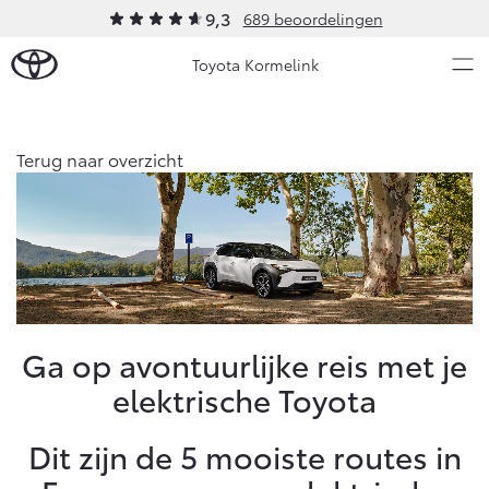
9,3
689 beoordelingen
Toyota Kormelink
Over Ons
Terug naar overzicht
Modellen
Ons bedrijf
Occasions
Ons bedrijf
Aygo X
Yaris
Contact en Route
HYBRIDE
HYBRIDE
Vacatures
Nieuws & Acties
Ga op avontuurlijke reis met je
Klantbeoordelingen
elektrische Toyota
Onderhoud
Dit zijn de 5 mooiste routes in
Vanaf € 23.750,-
Vanaf € 27.195,-
Diensten
Service & Onderhoud