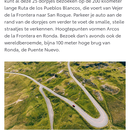
kunt al deze 25 dorpjes bezoeken op de 200 kilometer
Vanaf € 76.695,-
Vanaf € 27.945,-
lange Ruta de los Pueblos Blancos, die voert van Vejer
de la Frontera naar San Roque. Parkeer je auto aan de
rand van de dorpjes om verder te voet de smalle, steile
Proace (excl. BTW)
Proace Verso
OOK ALS BATTERIJ-
BATTERIJ-ELEKTRISCH
straatjes te verkennen. Hoogtepunten vormen Arcos
ELEKTRISCH
de la Frontera en Ronda. Bezoek dan’s avonds ook de
wereldberoemde, bijna 100 meter hoge brug van
Ronda, de Puente Nuevo.
Vanaf € 37.500,-
Vanaf € 55.950,-
Proace Max (excl. BTW)
Hilux (excl. BTW)
OOK ALS BATTERIJ-
OOK ALS BATTERIJ-
ELEKTRISCH
ELEKTRISCH