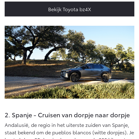
Multimedia
Bekijk Toyota bz4X
Connected check
Navigatie updates
bZ4X
bZ4X Touring
BATTERIJ-ELEKTRISCH
BATTERIJ-ELEKTRISCH
Vanaf € 39.995,-
Vanaf € 48.995,-
Mirai
Proace City (excl. BTW)
WATERSTOF-ELEKTRISCH
OOK ALS BATTERIJ-
ELEKTRISCH
2. Spanje - Cruisen van dorpje naar dorpje
Andalusië, de regio in het uiterste zuiden van Spanje,
staat bekend om de pueblos blancos (witte dorpjes). Je