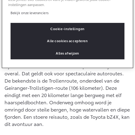
10 jaar batterijgarantie
instellingen aanpassen.
Energie en slim laden
Bedrijfswagens
Toyota fabrieksgarantie
Bekijk onze leveranciers
Corolla Cross
Toyota C-HR
HYBRIDE
OOK ALS PLUG-IN
HYBRIDE
Bedrijfswagens op maat
Verzekeren
Cookie-instellingen
Onderdelen & Accessoires
1. Noorwegen - Spektakel tussen de fjorden
Financieren of leasen
Alle cookies accepteren
Toyota Autoverzekering
Verzekeren
Voor eigenaren van een batterij-elektrische auto is
Onderdelen
Noorwegen het paradijs. Het Scandinavische land is
Toyota Hybride Autoverzekering
Alles afwijzen
Accessoires
een voorloper in Europa: vier op de vijf nieuwe auto’s
Vanaf € 39.995,-
Vanaf € 36.495,-
Banden
zijn hier inmiddels elektrisch. Laadpalen vind je daarom
overal. Dat geldt ook voor spectaculaire autoroutes.
De bekendste is de Trollenroute, onderdeel van de
Connected
Toyota C-HR+
RAV4
Geiranger-Trollstigen-route (106 kilometer). Deze
BATTERIJ-ELEKTRISCH
PLUG-IN HYBRIDE
eindigt met een 20 kilometer lange bergweg met elf
Connected Services
haarspeldbochten. Onderweg omhoog word je
omringd door steile bergen, hoge watervallen en diepe
MyToyota login
fjorden. Een stoere reisauto, zoals de Toyota bZ4X, kan
MyToyota App
dit avontuur aan.
Abonnementen
Vanaf € 37.995,-
Vanaf € 49.995,-