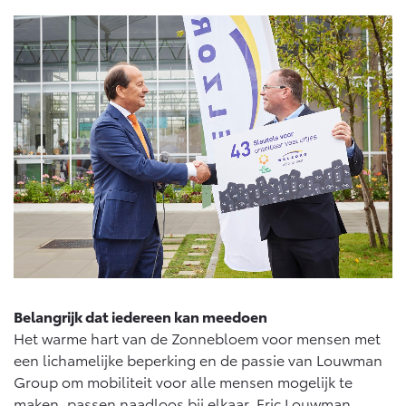
Vanaf € 76.695,-
Vanaf € 27.945,-
Proace (excl. BTW)
Proace Verso
OOK ALS BATTERIJ-
BATTERIJ-ELEKTRISCH
ELEKTRISCH
Vanaf € 37.500,-
Vanaf € 55.950,-
Proace Max (excl. BTW)
Hilux (excl. BTW)
OOK ALS BATTERIJ-
OOK ALS BATTERIJ-
ELEKTRISCH
ELEKTRISCH
Belangrijk dat iedereen kan meedoen
Het warme hart van de Zonnebloem voor mensen met
een lichamelijke beperking en de passie van Louwman
Group om mobiliteit voor alle mensen mogelijk te
maken, passen naadloos bij elkaar. Eric Louwman,