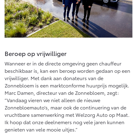
Multimedia
Connected check
Navigatie updates
bZ4X
bZ4X Touring
BATTERIJ-ELEKTRISCH
BATTERIJ-ELEKTRISCH
Beroep op vrijwilliger
Wanneer er in de directe omgeving geen chauffeur
Vanaf € 39.995,-
Vanaf € 48.995,-
beschikbaar is, kan een beroep worden gedaan op een
vrijwilliger. Met dank aan donateurs van de
Zonnebloem is een marktconforme huurprijs mogelijk.
Mirai
Proace City (excl. BTW)
Marc Damen, directeur van de Zonnebloem, zegt:
WATERSTOF-ELEKTRISCH
OOK ALS BATTERIJ-
“Vandaag vieren we niet alleen de nieuwe
ELEKTRISCH
Zonnebloemauto’s, maar ook de continuering van de
vruchtbare samenwerking met Welzorg Auto op Maat.
Ik hoop dat onze deelnemers nog vele jaren kunnen
genieten van vele mooie uitjes.”