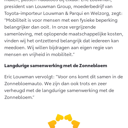
Vanaf € 46.301,-
Vanaf € 56.570,-
president van Louwman Group, moederbedrijf van
Toyota-importeur Louwman & Parqui en Welzorg, zegt:
“Mobiliteit is voor mensen met een fysieke beperking
Land Cruiser (excl. BTW)
belangrijker dan ooit. In onze vergrijzende
samenleving, met oplopende maatschappelijke kosten,
vinden wij het ontzettend belangrijk dat iedereen kan
meedoen. Wij willen bijdragen aan eigen regie van
mensen en vrijheid in mobiliteit.”
Langdurige samenwerking met de Zonnebloem
Vanaf € 89.986,-
Eric Louwman vervolgt: “Voor ons komt dit samen in de
Zonnebloemauto. We zijn dan ook trots en zeer
verheugd met de langdurige samenwerking met de
Zonnebloem.”