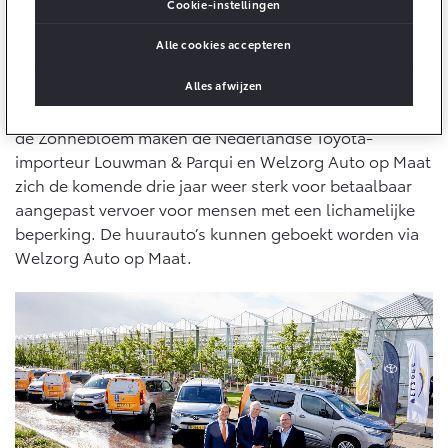
10 jaar batterijgarantie
Cookie-instellingen
De aangepaste rolstoelhuurauto’s van de Zonnebloem
Energie en slim laden
Bedrijfswagens
Toyota fabrieksgarantie
bieden mensen met een lichamelijke beperking meer
Alle cookies accepteren
Corolla Cross
Toyota C-HR
bewegingsvrijheid en zelfredzaamheid. Uiteindelijk
HYBRIDE
OOK ALS PLUG-IN
HYBRIDE
Bedrijfswagens op maat
krijgen alle Zonnebloemauto’s dezelfde uitrusting en
Alles afwijzen
Verzekeren
Onderdelen & Accessoires
uniforme uitstraling. Samen met Nationale Vereniging
Financieren of leasen
de Zonnebloem maken de Nederlandse Toyota-
Toyota Autoverzekering
Verzekeren
Onderdelen
importeur Louwman & Parqui en Welzorg Auto op Maat
Toyota Hybride Autoverzekering
zich de komende drie jaar weer sterk voor betaalbaar
Accessoires
Vanaf € 39.995,-
Vanaf € 36.495,-
aangepast vervoer voor mensen met een lichamelijke
Banden
beperking. De huurauto’s kunnen geboekt worden via
Welzorg Auto op Maat.
Connected
Toyota C-HR+
RAV4
BATTERIJ-ELEKTRISCH
PLUG-IN HYBRIDE
Connected Services
MyToyota login
MyToyota App
Abonnementen
Vanaf € 37.995,-
Vanaf € 49.995,-