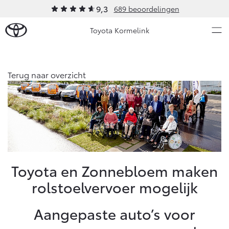
9,3
689 beoordelingen
Toyota Kormelink
Over Ons
Terug naar overzicht
Modellen
Ons bedrijf
Occasions
Ons bedrijf
Aygo X
Yaris
Contact en Route
HYBRIDE
HYBRIDE
Vacatures
Nieuws & Acties
Toyota en Zonnebloem maken
Klantbeoordelingen
rolstoelvervoer mogelijk
Onderhoud
Aangepaste auto’s voor
Vanaf € 23.750,-
Vanaf € 27.195,-
Diensten
Service & Onderhoud