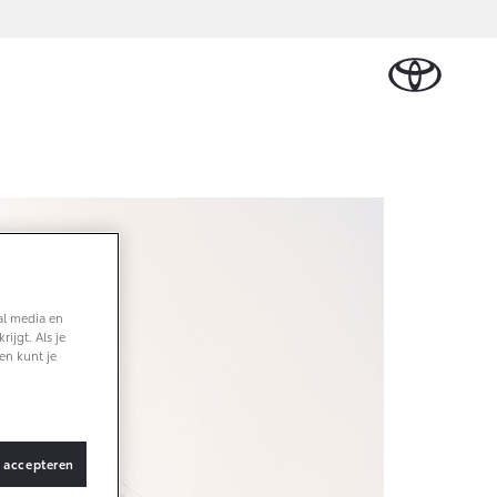
Plan een proefrit
Schade melden
Contact en
Plan een
Onderdelen &
Oplaadservice
Bedrijfswagens
Route
proefrit
an Cruiser
Accessoires
TTERIJ-ELEKTRISCH
Vraag een brochure aan
Werkplaatsafspraak
n
Lease
Thuislaadpakketten
Bedrijfswagens op
Vraag een
maken
Onderdelen
maat
brochure
l Lease
Laadpas
aan
Accessoires
Financieren of
Bekijk de verwachte
Energie en slim laden
Contact en Route
modellen
leasen
Banden
al media en
Contact en
Verzekeren
af € 32.995,-
ijgt. Als je
Route
en kunt je
yota C-HR
K ALS PLUG-IN
BRIDE
s accepteren