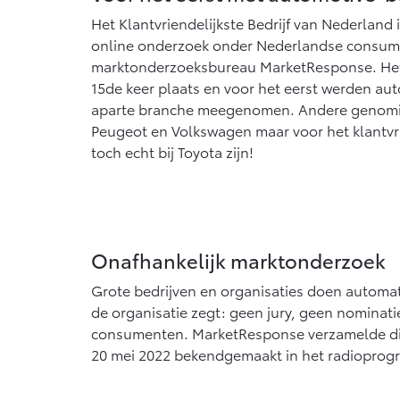
Vanaf € 76.695,-
Va
Het Klantvriendelijkste Bedrijf van Nederland 
online onderzoek onder Nederlandse consum
Proace Max (excl. BTW)
Hi
OOK ALS BATTERIJ-
O
marktonderzoeksbureau MarketResponse. Het
ELEKTRISCH
E
15de keer plaats en voor het eerst werden au
aparte branche meegenomen. Andere genomi
Peugeot en Volkswagen maar voor het klantvrie
toch echt bij Toyota zijn!
Vanaf € 46.301,-
Va
Onafhankelijk marktonderzoek
Grote bedrijven en organisaties doen automa
de organisatie zegt: geen jury, geen nominat
consumenten. MarketResponse verzamelde dit k
20 mei 2022 bekendgemaakt in het radioprog