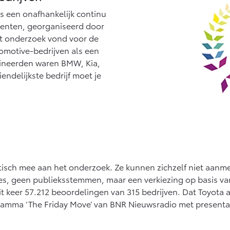
naf € 27.945,-
Vanaf € 37.500,-
Van
is een onafhankelijk continu
enten, georganiseerd door
lux (excl. BTW)
Land Cruiser (excl.
OK ALS BATTERIJ-
BTW)
 onderzoek vond voor de
LEKTRISCH
tomotive-bedrijven als een
neerden waren BMW, Kia,
ndelijkste bedrijf moet je
naf € 56.570,-
Vanaf € 89.986,-
tisch mee aan het onderzoek. Ze kunnen zichzelf niet aanm
ies, geen publieksstemmen, maar een verkiezing op basis v
eer 57.212 beoordelingen van 315 bedrijven. Dat Toyota al
ramma ‘The Friday Move’ van BNR Nieuwsradio met presenta