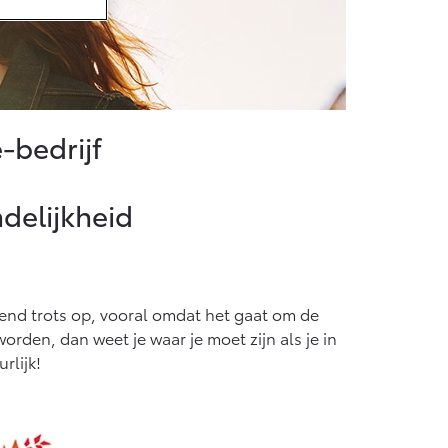
af € 36.495,-
X Touring
TTERIJ-ELEKTRISCH
-bedrijf
ndelijkheid
af € 48.995,-
ace Verso
ttend trots op, vooral omdat het gaat om de
TTERIJ-ELEKTRISCH
orden, dan weet je waar je moet zijn als je in
rlijk!