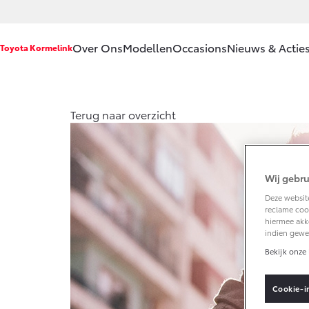
Over Ons
Modellen
Occasions
Nieuws & Actie
Toyota Kormelink
Ons bedrijf
Aygo X
Ya
Terug naar overzicht
HYBRIDE
H
Ons bedrijf
Contact en
Route
Wij gebru
Vacatures
Deze website
Vanaf € 23.750,-
Va
reclame cook
Klantbeoordelingen
hiermee akk
indien gewe
Corolla Hatchback
Co
HYBRIDE
H
Bekijk onze 
Cookie-i