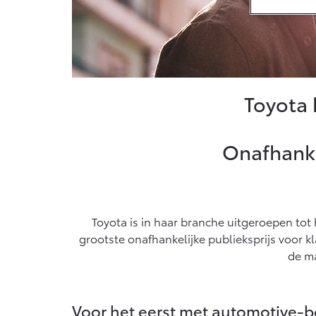
Vanaf € 33.495,-
Va
Toyota C-HR+
R
BATTERIJ-ELEKTRISCH
P
Toyota 
Onafhankel
Vanaf € 37.995,-
Va
Mirai
Pr
Toyota is in haar branche uitgeroepen tot 
WATERSTOF-
O
ELEKTRISCH
E
grootste onafhankelijke publieksprijs voor kl
de ma
Voor het eerst met automotive-b