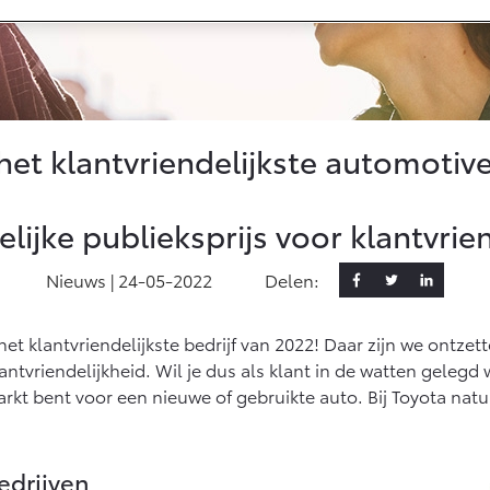
Informatie (SIL)
Toyota Hybride
Autoverzekering
naf € 35.495,-
Vanaf € 39.995,-
Van
Connected
AV4
bZ4X
bZ4
LUG-IN HYBRIDE
BATTERIJ-ELEKTRISCH
BA
Connected Services
het klantvriendelijkste automotive
MyToyota login
MyToyota App
ijke publieksprijs voor klantvrie
Abonnementen
Multimedia
Nieuws |
24-05-2022
Delen:
naf € 49.995,-
Vanaf € 39.995,-
Van
Connected check
oace City (excl. BTW)
Proace (excl. BTW)
Pro
het klantvriendelijkste bedrijf van 2022! Daar zijn we ontze
Navigatie updates
OK ALS BATTERIJ-
OOK ALS BATTERIJ-
BA
LEKTRISCH
ELEKTRISCH
antvriendelijkheid. Wil je dus als klant in de watten gelegd w
rkt bent voor een nieuwe of gebruikte auto. Bij Toyota natuu
edrijven