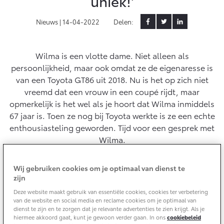
uniek!'
Yaris Cross
Urban Cruiser
Nieuws |
14-04-2022
Delen:
Werkplaatsafspraak
Zakelijk
HYBRIDE
BATTERIJ-ELEKTRISCH
Private Lease
Onderhoud op Maat
APK
Wilma is een vlotte dame. Niet alleen als
Wat is Private Lease?
Zakelijk
Werkplaatsafspraak maken
Airco check
persoonlijkheid, maar ook omdat ze de eigenaresse is
Bereken je maandbedrag
van een Toyota GT86 uit 2018. Nu is het op zich niet
Vakantiecheck
Private Lease voor ZZP
Toyota voor de zaak
vreemd dat een vrouw in een coupé rijdt, maar
Contact en Route
Hybride Zekerheid Controle
Vanaf € 31.895,-
Vanaf € 32.995,-
opmerkelijk is het wel als je hoort dat Wilma inmiddels
Leaserijder
Toyota handleidingen
67 jaar is. Toen ze nog bij Toyota werkte is ze een echte
ZZP
Financieren
Schade melden
Toyota Service Informatie (SIL)
enthousiasteling geworden. Tijd voor een gesprek met
Wagenparkbeheer
Corolla Hatchback
Corolla Touring Sports
Wilma.
HYBRIDE
HYBRIDE
Toyota Betaalplan
Plan een proefrit
Schade & Garantie
Leasen
Wij gebruiken cookies om je optimaal van dienst te
zijn
Vraag een brochure aan
Oplaadservice
Toyota Pechhulp
Financial Lease
Deze website maakt gebruik van essentiële cookies, cookies ter verbetering
Schade & Glasherstel
van de website en social media en reclame cookies om je optimaal van
Thuislaadpakketten
Operational Lease
Bekijk de verwachte modellen
dienst te zijn en te zorgen dat je relevante advertenties te zien krijgt. Als je
10 jaar Toyota garantie
Vanaf € 33.495,-
Vanaf € 35.495,-
hiermee akkoord gaat, kunt je gewoon verder gaan. In ons
cookiebeleid
Laadpas