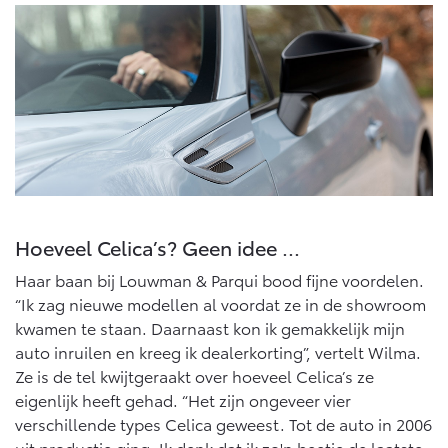
Multimedia
Connected check
Navigatie updates
bZ4X
bZ4X Touring
BATTERIJ-ELEKTRISCH
BATTERIJ-ELEKTRISCH
Vanaf € 39.995,-
Vanaf € 48.995,-
Hoeveel Celica’s? Geen idee ...
Haar baan bij Louwman & Parqui bood fijne voordelen.
Mirai
Proace City (excl. BTW)
“Ik zag nieuwe modellen al voordat ze in de showroom
WATERSTOF-ELEKTRISCH
OOK ALS BATTERIJ-
kwamen te staan. Daarnaast kon ik gemakkelijk mijn
ELEKTRISCH
auto inruilen en kreeg ik dealerkorting”, vertelt Wilma.
Ze is de tel kwijtgeraakt over hoeveel Celica’s ze
eigenlijk heeft gehad. “Het zijn ongeveer vier
verschillende types Celica geweest. Tot de auto in 2006
uit productie ging. Ik denk dat ik zo'n beetje de laatste