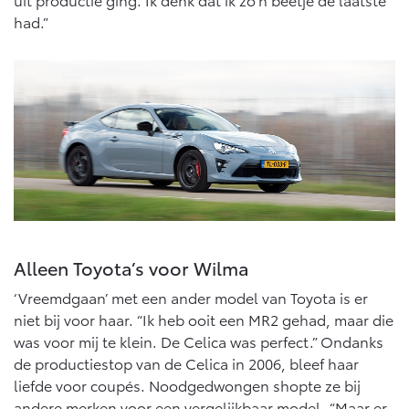
Vanaf € 76.695,-
Vanaf € 27.945,-
had.”
Proace (excl. BTW)
Proace Verso
OOK ALS BATTERIJ-
BATTERIJ-ELEKTRISCH
ELEKTRISCH
Vanaf € 37.500,-
Vanaf € 55.950,-
Alleen Toyota’s voor Wilma
Proace Max (excl. BTW)
Hilux (excl. BTW)
OOK ALS BATTERIJ-
OOK ALS BATTERIJ-
‘Vreemdgaan’ met een ander model van Toyota is er
ELEKTRISCH
ELEKTRISCH
niet bij voor haar. “Ik heb ooit een MR2 gehad, maar die
was voor mij te klein. De Celica was perfect.” Ondanks
de productiestop van de Celica in 2006, bleef haar
liefde voor coupés. Noodgedwongen shopte ze bij
andere merken voor een vergelijkbaar model. “Maar er