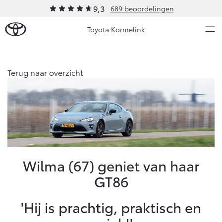
9,3
689 beoordelingen
Toyota Kormelink
Over Ons
Terug naar overzicht
Modellen
Ons bedrijf
Occasions
Ons bedrijf
Aygo X
Yaris
Contact en Route
HYBRIDE
HYBRIDE
Vacatures
Nieuws & Acties
Wilma (67) geniet van haar
Klantbeoordelingen
GT86
Onderhoud
'Hij is prachtig, praktisch en
Vanaf € 23.750,-
Vanaf € 27.195,-
Diensten
Service & Onderhoud