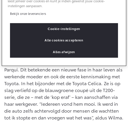
leest jemeer over cookies en kunt je indien gewenst jouw cookie-
10 jaar batterijgarantie
Energie en slim laden
instellingen aanpassen.
Bedrijfswagens
Toyota fabrieksgarantie
Bekijk onze leveranciers
Corolla Cross
Toyota C-HR
HYBRIDE
OOK ALS PLUG-IN
HYBRIDE
Bedrijfswagens op maat
Verzekeren
Cookie-instellingen
Onderdelen & Accessoires
Financieren of leasen
Het zaadje is geplant
Alle cookies accepteren
Toyota Autoverzekering
Verzekeren
Onderdelen
Het is ergens rond 1990 als Wilma Golverdingen een
Toyota Hybride Autoverzekering
Alles afwijzen
Accessoires
functie krijgt aangeboden als salarisadministrateur bij
Vanaf € 39.995,-
Vanaf € 36.495,-
Banden
de Nederlandse importeur van Toyota, Louwman &
Parqui. Dit betekende een nieuwe fase in haar leven als
werkende moeder en ook de eerste kennismaking met
Connected
Toyota C-HR+
RAV4
Toyota. In het bijzonder met de Toyota Celica. Ze is op
BATTERIJ-ELEKTRISCH
PLUG-IN HYBRIDE
slag verliefd op de blauwgroene coupé uit de T200-
Connected Services
serie, die ze – met de ‘kop eraf’ – kan aanschaffen via
haar werkgever. “Iedereen vond hem mooi. Ik werd in
MyToyota login
die auto zelfs achtervolgd door mensen die wachtten
MyToyota App
tot ik stopte en dan vroegen wat het was”, aldus Wilma.
Abonnementen
Vanaf € 37.995,-
Vanaf € 49.995,-