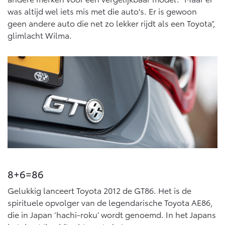
Vanaf € 46.301,-
Vanaf € 56.570,-
was altijd wel iets mis met die auto's. Er is gewoon
geen andere auto die net zo lekker rijdt als een Toyota”,
glimlacht Wilma.
Land Cruiser (excl. BTW)
Vanaf € 89.986,-
8+6=86
Gelukkig lanceert Toyota 2012 de GT86. Het is de
spirituele opvolger van de legendarische Toyota AE86,
die in Japan ‘hachi-roku’ wordt genoemd. In het Japans