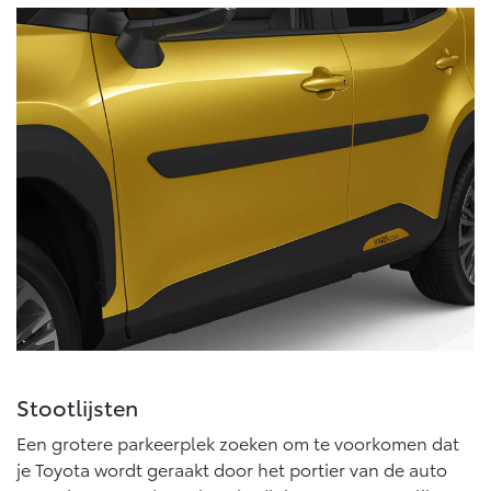
Vanaf € 76.695,-
Vanaf € 27.945,-
Proace (excl. BTW)
Proace Verso
OOK ALS BATTERIJ-
BATTERIJ-ELEKTRISCH
ELEKTRISCH
Vanaf € 37.500,-
Vanaf € 55.950,-
Proace Max (excl. BTW)
Hilux (excl. BTW)
OOK ALS BATTERIJ-
OOK ALS BATTERIJ-
ELEKTRISCH
ELEKTRISCH
Stootlijsten
Een grotere parkeerplek zoeken om te voorkomen dat
je Toyota wordt geraakt door het portier van de auto