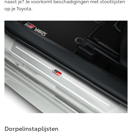
naast je? Je voorkomt beschadigingen met stootlijsten
Vanaf € 46.301,-
Vanaf € 56.570,-
op je Toyota.
Land Cruiser (excl. BTW)
Vanaf € 89.986,-
Dorpelinstaplijsten