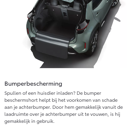
Multimedia
Connected check
Navigatie updates
bZ4X
bZ4X Touring
BATTERIJ-ELEKTRISCH
BATTERIJ-ELEKTRISCH
Vanaf € 39.995,-
Vanaf € 48.995,-
Bumperbescherming
Mirai
Proace City (excl. BTW)
WATERSTOF-ELEKTRISCH
OOK ALS BATTERIJ-
Spullen of een huisdier inladen? De bumper
ELEKTRISCH
beschermshort helpt bij het voorkomen van schade
aan je achterbumper. Door hem gemakkelijk vanuit de
laadruimte over je achterbumper uit te vouwen, is hij
gemakkelijk in gebruik.