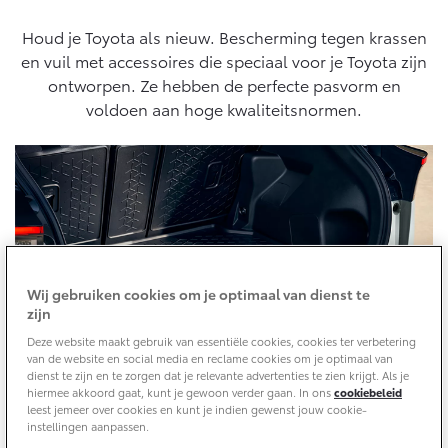
Houd je Toyota als nieuw. Bescherming tegen krassen
Yaris Cross
Urban Cruiser
Werkplaatsafspraak
Zakelijk
HYBRIDE
BATTERIJ-ELEKTRISCH
en vuil met accessoires die speciaal voor je Toyota zijn
Private Lease
Onderhoud op Maat
ontworpen. Ze hebben de perfecte pasvorm en
APK
voldoen aan hoge kwaliteitsnormen.
Wat is Private Lease?
Zakelijk
Werkplaatsafspraak maken
Airco check
Bereken je maandbedrag
Vakantiecheck
Private Lease voor ZZP
Toyota voor de zaak
Contact en Route
Hybride Zekerheid Controle
Vanaf € 31.895,-
Vanaf € 32.995,-
Leaserijder
Toyota handleidingen
ZZP
Financieren
Schade melden
Toyota Service Informatie (SIL)
Wagenparkbeheer
Corolla Hatchback
Corolla Touring Sports
HYBRIDE
HYBRIDE
Toyota Betaalplan
Wij gebruiken cookies om je optimaal van dienst te
Plan een proefrit
zijn
Schade & Garantie
Leasen
Deze website maakt gebruik van essentiële cookies, cookies ter verbetering
Vraag een brochure aan
Oplaadservice
van de website en social media en reclame cookies om je optimaal van
Toyota Pechhulp
dienst te zijn en te zorgen dat je relevante advertenties te zien krijgt. Als je
Financial Lease
hiermee akkoord gaat, kunt je gewoon verder gaan. In ons
cookiebeleid
Schade & Glasherstel
leest jemeer over cookies en kunt je indien gewenst jouw cookie-
Thuislaadpakketten
Operational Lease
Bekijk de verwachte modellen
10 jaar Toyota garantie
Vanaf € 33.495,-
Vanaf € 35.495,-
instellingen aanpassen.
Laadpas