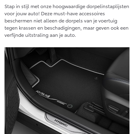
Stap in stijl met onze hoogwaardige dorpelinstaplijsten
voor jouw auto! Deze must-have accessoires
beschermen niet alleen de dorpels van je voertuig
tegen krassen en beschadigingen, maar geven ook een
verfijnde uitstraling aan je auto.